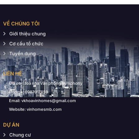
VỀ CHÚNG TÔI
Giới thiệu chung
Cơ cấu tổ chức
Tuyển dụng
LIÊN HỆ
Địa chỉ: Toà nhà Văn phòng Symphony
Hotline: 0987017859
Email: vkhoavinhomes@gmail.com
Website: vinhomesmb.com
DỰ ÁN
Chung cư