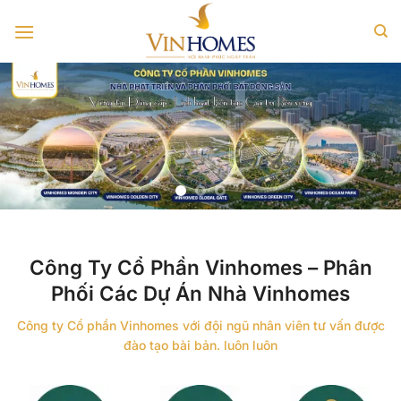
Bỏ
qua
nội
dung
Công Ty Cổ Phần Vinhomes – Phân
Phối Các Dự Án Nhà Vinhomes
Công ty Cổ phần Vinhomes với đội ngũ nhân viên tư vấn được
đào tạo bài bản. luôn luôn