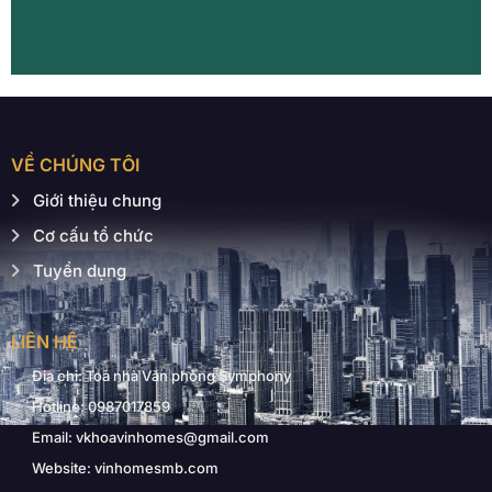
VỀ CHÚNG TÔI
Giới thiệu chung
Cơ cấu tổ chức
Tuyển dụng
LIÊN HỆ
Địa chỉ: Toà nhà Văn phòng Symphony
Hotline: 0987017859
Email: vkhoavinhomes@gmail.com
Website: vinhomesmb.com