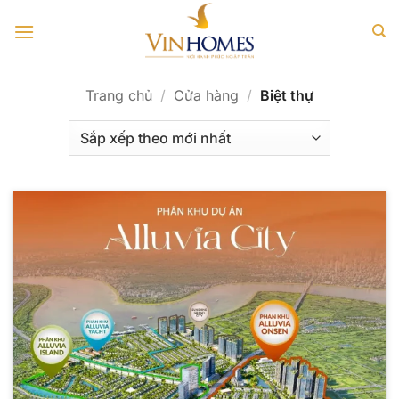
Bỏ
qua
nội
dung
Trang chủ
/
Cửa hàng
/
Biệt thự