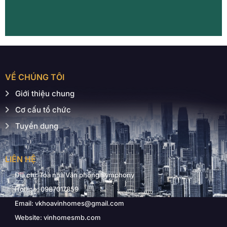
VỀ CHÚNG TÔI
Giới thiệu chung
Cơ cấu tổ chức
Tuyển dụng
LIÊN HỆ
Địa chỉ: Toà nhà Văn phòng Symphony
Hotline: 0987017859
Email: vkhoavinhomes@gmail.com
Website: vinhomesmb.com