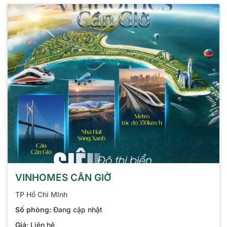
VINHOMES CẦN GIỜ
TP Hồ Chí MInh
Số phòng:
Đang cập nhật
Giá:
Liên hệ