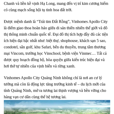
Chanh và liền kề vịnh Hạ Long, mang đến vị trí kim cương hiếm
có cùng mạch sống hội tụ tinh hoa đất trời.
Được mệnh danh là “Trái tim Đất Rồng”, Vinhomes Apollo City
là điểm giao thoa hoàn hảo giữa di sản thiên nhiên thế giới và đô
thị thông minh chuẩn quốc tế. Đại đô thị tích hợp đầy đủ các tiện
ích hiện đại bậc nhất như: biệt thự, shophouse, khách sạn 5 sao,
condotel, sân golf, khu Safari, bến du thuyền, trung tâm thương
mại Vincom, trường học Vinschool, bệnh viện Vinmec… Tất cả
được quy hoạch đồng bộ, hòa quyện giữa kiến trúc hiện đại và
hơi thở tự nhiên của vịnh biển và rừng xanh.
Vinhomes Apollo City Quảng Ninh không chỉ là nơi an cư lý
tưởng mà còn là động lực tăng trưởng kinh tế – du lịch mới của
tỉnh Quảng Ninh, mở ra tương lai thịnh vượng và bền vững cho
hàng vạn cư dân cùng thế hệ tương lai.