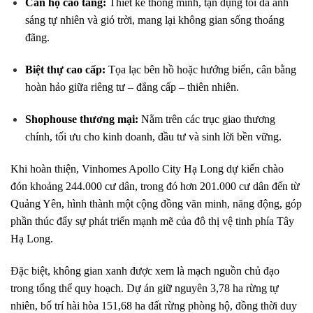
Căn hộ cao tầng:
Thiết kế thông minh, tận dụng tối đa ánh
sáng tự nhiên và gió trời, mang lại không gian sống thoáng
đãng.
Biệt thự cao cấp:
Tọa lạc bên hồ hoặc hướng biển, cân bằng
hoàn hảo giữa riêng tư – đẳng cấp – thiên nhiên.
Shophouse thương mại:
Nằm trên các trục giao thương
chính, tối ưu cho kinh doanh, đầu tư và sinh lời bền vững.
Khi hoàn thiện, Vinhomes Apollo City Hạ Long dự kiến chào
đón khoảng 244.000 cư dân, trong đó hơn 201.000 cư dân đến từ
Quảng Yên, hình thành một cộng đồng văn minh, năng động, góp
phần thúc đẩy sự phát triển mạnh mẽ của đô thị vệ tinh phía Tây
Hạ Long.
Đặc biệt, không gian xanh được xem là mạch nguồn chủ đạo
trong tổng thể quy hoạch. Dự án giữ nguyên 3,78 ha rừng tự
nhiên, bố trí hài hòa 151,68 ha đất rừng phòng hộ, đồng thời duy