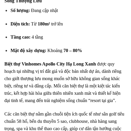
Sống Thượng Lưu
Số lượng:
Đang cập nhật
Diện tích:
Từ
180m²
trở lên
Tầng cao:
4 tầng
Mật độ xây dựng:
Khoảng
70 – 80%
Biệt thự Vinhomes Apollo City Hạ Long Xanh
được quy
hoạch tại những vị trí đắt giá và độc bản nhất dự án, dành riêng
cho giới thượng lưu mong muốn sở hữu không gian sống khác
biệt, riêng tư và đẳng cấp. Mỗi căn biệt thự là một kiệt tác kiến
trúc, kết hợp hài hòa giữa thiên nhiên xanh mát và thiết kế hiện
đại tinh tế, mang đến trải nghiệm sống chuẩn “resort tại gia”.
Các căn biệt thự nằm gần chuỗi tiện ích quốc tế như sân golf tiêu
chuẩn 58 hố, bến du thuyền 5 sao, clubhouse, nhà hàng sang
trọng, spa và khu thể thao cao cấp, giúp cư dân tận hưởng cuộc