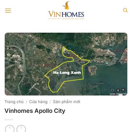
Bỏ
qua
nội
dung
Trang chủ
/
Cửa hàng
/
Sản phẩm mới
Vinhomes Apollo City