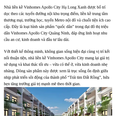
Nhà liền kề Vinhomes Apollo City Hạ Long Xanh được bố trí
dọc theo các tuyến đường nội khu trọng điểm, liền kề trung tâm
thương mại, trường học, tuyến Metro nội đô và chuỗi tiện ích cao
cấp. Đây là loại hình sản phẩm “quốc dân” trong đại đô thị triệu
dân Vinhomes Apollo City Quảng Ninh, đáp ứng linh hoạt nhu
cầu an cư, kinh doanh và đầu tư lâu dài.
Với thiết kế thông minh, không gian sống hiện đại cùng vị trí kết
nối thuận tiện, nhà liền kề Vinhomes Apollo City mang lại giá trị
sử dụng và khai thác tối ưu – vừa có thể ở, vừa kinh doanh nhẹ
nhàng. Dòng sản phẩm này được xem là trục sống ổn định giữa
nhịp phát triển sôi động của thành phố “Trái tim Đất Rồng”, hứa
hẹn tăng trưởng giá trị mạnh mẽ theo thời gian.