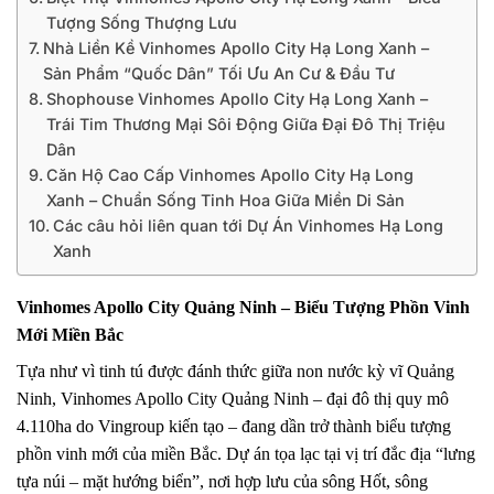
Tượng Sống Thượng Lưu
Nhà Liền Kề Vinhomes Apollo City Hạ Long Xanh –
Sản Phẩm “Quốc Dân” Tối Ưu An Cư & Đầu Tư
Shophouse Vinhomes Apollo City Hạ Long Xanh –
Trái Tim Thương Mại Sôi Động Giữa Đại Đô Thị Triệu
Dân
Căn Hộ Cao Cấp Vinhomes Apollo City Hạ Long
Xanh – Chuẩn Sống Tinh Hoa Giữa Miền Di Sản
Các câu hỏi liên quan tới Dự Án Vinhomes Hạ Long
Xanh
Vinhomes Apollo City Quảng Ninh – Biểu Tượng Phồn Vinh
Mới Miền Bắc
Tựa như vì tinh tú được đánh thức giữa non nước kỳ vĩ Quảng
Ninh, Vinhomes Apollo City Quảng Ninh – đại đô thị quy mô
4.110ha do Vingroup kiến tạo – đang dần trở thành biểu tượng
phồn vinh mới của miền Bắc. Dự án tọa lạc tại vị trí đắc địa “lưng
tựa núi – mặt hướng biển”, nơi hợp lưu của sông Hốt, sông