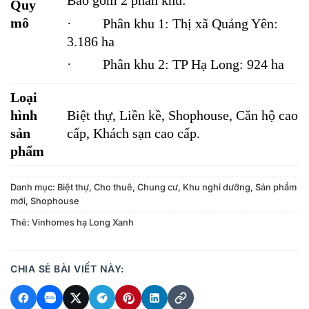
Bao gồm 2 phân khu:
Quy
mô
· Phân khu 1: Thị xã Quảng Yên:
3.186 ha
· Phân khu 2: TP Hạ Long: 924 ha
Loại
hình
Biệt thự, Liền kề, Shophouse, Căn hộ cao
sản
cấp, Khách sạn cao cấp.
phẩm
Danh mục:
Biệt thự
,
Cho thuê
,
Chung cư
,
Khu nghỉ dưỡng
,
Sản phẩm
mới
,
Shophouse
Thẻ:
Vinhomes hạ Long Xanh
CHIA SẺ BÀI VIẾT NÀY: