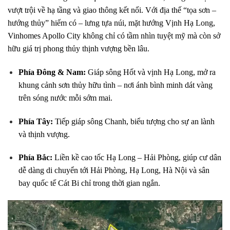
vượt trội về hạ tầng và giao thông kết nối. Với địa thế “tọa sơn –
hướng thủy” hiếm có – lưng tựa núi, mặt hướng Vịnh Hạ Long,
Vinhomes Apollo City không chỉ có tầm nhìn tuyệt mỹ mà còn sở
hữu giá trị phong thủy thịnh vượng bền lâu.
Phía Đông & Nam:
Giáp sông Hốt và vịnh Hạ Long, mở ra
khung cảnh sơn thủy hữu tình – nơi ánh bình minh dát vàng
trên sóng nước mỗi sớm mai.
Phía Tây:
Tiếp giáp sông Chanh, biểu tượng cho sự an lành
và thịnh vượng.
Phía Bắc:
Liền kề cao tốc Hạ Long – Hải Phòng, giúp cư dân
dễ dàng di chuyển tới Hải Phòng, Hạ Long, Hà Nội và sân
bay quốc tế Cát Bi chỉ trong thời gian ngắn.