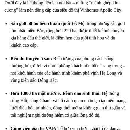
Dưới đây là hệ thống tiện ích nổi bật – những “mảnh ghép kim
cương” làm nên đẳng cấp của siêu đô thị Vinhomes Apollo City:
Sân golf 58 hố tiêu chuẩn quốc tế:
Một trong những sân golf
lớn nhất miền Bắc, rộng hơn 229 ha, được thiết kế bởi chuyên
gia hàng đầu thế giới, là điểm hẹn của giới tinh hoa và du
khách cao cấp.
Bến du thuyền 5 sao:
Biểu tượng của phong cách sống
thượng lưu, được ví như “phòng khách trên biển” sang trọng –
nơi khởi hành của các hành trình khám phá vịnh Hạ Long và
vùng biển đảo Đông Bắc.
Hơn 1.000 ha mặt nước & kênh đào sinh thái:
Hệ thống
sông Hốt, sông Chanh và hồ cảnh quan nhân tạo tạo nên mạng
lưới điều hòa tự nhiên, đồng thời mở ra không gian thư giãn và
trải nghiệm nghỉ dưỡng hiếm có giữa lòng đô thị.
Công viên giải trí VAP:
Tổ hợp vui chơi – giải trí đa dạng,