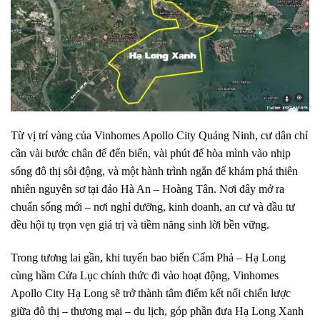
Từ vị trí vàng của Vinhomes Apollo City Quảng Ninh, cư dân chỉ
cần vài bước chân để đến biển, vài phút để hòa mình vào nhịp
sống đô thị sôi động, và một hành trình ngắn để khám phá thiên
nhiên nguyên sơ tại đảo Hà An – Hoàng Tân. Nơi đây mở ra
chuẩn sống mới – nơi nghỉ dưỡng, kinh doanh, an cư và đầu tư
đều hội tụ trọn vẹn giá trị và tiềm năng sinh lời bền vững.
Trong tương lai gần, khi tuyến bao biển Cẩm Phả – Hạ Long
cùng hầm Cửa Lục chính thức đi vào hoạt động, Vinhomes
Apollo City Hạ Long sẽ trở thành tâm điểm kết nối chiến lược
giữa đô thị – thương mại – du lịch, góp phần đưa Hạ Long Xanh