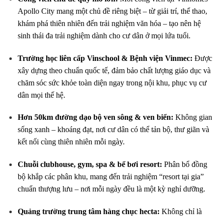
Apollo City mang một chủ đề riêng biệt – từ giải trí, thể thao,
khám phá thiên nhiên đến trải nghiệm văn hóa – tạo nên hệ
sinh thái đa trải nghiệm dành cho cư dân ở mọi lứa tuổi.
Trường học liên cấp Vinschool & Bệnh viện Vinmec:
Được
xây dựng theo chuẩn quốc tế, đảm bảo chất lượng giáo dục và
chăm sóc sức khỏe toàn diện ngay trong nội khu, phục vụ cư
dân mọi thế hệ.
Hơn 50km đường dạo bộ ven sông & ven biển:
Không gian
sống xanh – khoáng đạt, nơi cư dân có thể tản bộ, thư giãn và
kết nối cùng thiên nhiên mỗi ngày.
Chuỗi clubhouse, gym, spa & bể bơi resort:
Phân bổ đồng
bộ khắp các phân khu, mang đến trải nghiệm “resort tại gia”
chuẩn thượng lưu – nơi mỗi ngày đều là một kỳ nghỉ dưỡng.
Quảng trường trung tâm hàng chục hecta:
Không chỉ là