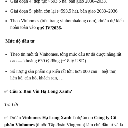
Giai đoạn 4: tiếp tục ~593,5 ha, bàn giao 2030–2033.
Giai đoạn 5: phần còn lại (~593,5 ha), bàn giao 2033–2036.
Theo Vinhomes (trên trang vinhomhalong.com), dự án dự kiến
hoàn toàn vào
.
quý IV/2036
Mức độ đầu tư
Theo tin mới từ Vinhomes, tổng mức đầu tư đã được nâng rất
cao — khoảng 639 tỷ đồng (~18 tỷ USD).
Số lượng sản phẩm dự kiến rất lớn: hơn 000 căn – biệt thự,
liền kề, căn hộ, khách sạn, …
✅
Câu 5
:
Bán Vin Hạ Long Xanh?
Trả Lời
✅ Dự án
Vinhomes Hạ Long Xanh
là dự án do
Công ty Cổ
phần Vinhomes
(thuộc Tập đoàn Vingroup) làm chủ đầu tư và là