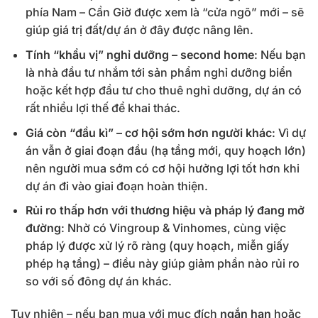
phía Nam – Cần Giờ được xem là “cửa ngõ” mới – sẽ
giúp giá trị đất/dự án ở đây được nâng lên.
Tính “khẩu vị” nghỉ dưỡng – second home
: Nếu bạn
là nhà đầu tư nhắm tới sản phẩm nghỉ dưỡng biển
hoặc kết hợp đầu tư cho thuê nghỉ dưỡng, dự án có
rất nhiều lợi thế để khai thác.
Giá còn “đầu kì” – cơ hội sớm hơn người khác
: Vì dự
án vẫn ở giai đoạn đầu (hạ tầng mới, quy hoạch lớn)
nên người mua sớm có cơ hội hưởng lợi tốt hơn khi
dự án đi vào giai đoạn hoàn thiện.
Rủi ro thấp hơn với thương hiệu và pháp lý đang mở
đường
: Nhờ có Vingroup & Vinhomes, cùng việc
pháp lý được xử lý rõ ràng (quy hoạch, miễn giấy
phép hạ tầng) – điều này giúp giảm phần nào rủi ro
so với số đông dự án khác.
Tuy nhiên – nếu bạn mua với mục đích
ngắn hạn
hoặc