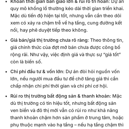
Khoản thời gian bàn giao lớn & rủi ro trì hoãn
: Dự án
quy mô khổng lồ thường kéo dài thời gian triển khai.
Mặc dù tiến độ hiện tại tốt, nhưng vẫn cần theo dõi
xem có xảy ra chậm trễ về hạ tầng, cung đường kết
nối, hay phê duyệt tiếp theo không.
Giá bán/giá thị trường chưa rõ ràng
: Theo thông tin,
giá chính thức của đợt mở bán chưa được công bố
rộng rãi. Như vậy, việc định giá và thực sự “giá tốt”
còn là biến số.
Chi phí đầu tư & vốn lớn
: Dự án đòi hỏi nguồn vốn
lớn, nếu người mua đầu tư để chờ tăng giá thì cần
chấp nhận chi phí thời gian và chi phí cơ hội.
Rủi ro thị trường bất động sản & thanh khoản
: Mặc
dù thị trường có tín hiệu tốt, nhưng bất động sản
ven biển và đô thị mới vẫn có rủi ro như khả năng
thanh khoản chậm hơn sản phẩm ở trung tâm, hoặc
phụ thuộc mạnh vào hạ tầng – nếu hạ tầng chậm thì