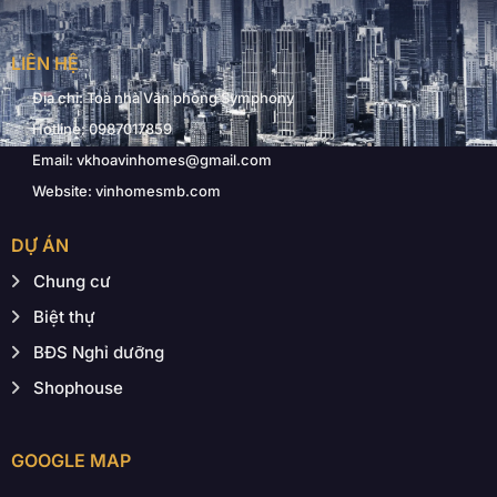
LIÊN HỆ
Địa chỉ: Toà nhà Văn phòng Symphony
Hotline: 0987017859
Email: vkhoavinhomes@gmail.com
Website: vinhomesmb.com
DỰ ÁN
Chung cư
Biệt thự
BĐS Nghỉ dưỡng
Shophouse
GOOGLE MAP