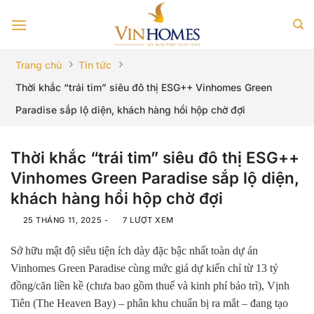
Bỏ
qua
nội
dung
›
›
Trang chủ
Tin tức
Thời khắc “trái tim” siêu đô thị ESG++ Vinhomes Green
Paradise sắp lộ diện, khách hàng hồi hộp chờ đợi
Thời khắc “trái tim” siêu đô thị ESG++
Vinhomes Green Paradise sắp lộ diện,
khách hàng hồi hộp chờ đợi
25 THÁNG 11, 2025
-
7 LƯỢT XEM
Sở hữu mật độ siêu tiện ích dày đặc bậc nhất toàn dự án
Vinhomes Green Paradise cùng mức giá dự kiến chỉ từ 13 tỷ
đồng/căn liền kề (chưa bao gồm thuế và kinh phí bảo trì), Vịnh
Tiên (The Heaven Bay) – phân khu chuẩn bị ra mắt – đang tạo