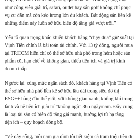
như công viên giải trí, safari, outlet hay sân golf không chỉ phục
vụ cư dân mà còn kéo lượng lớn du khách. Bất động sản liền kề
những điểm này luôn sở hữu biên độ tăng giá vượt trội.”
Yếu tố quan trọng khác khiến khách hàng “chạy đua” giữ suất tại
Vịnh Tiên chính là bài toán tài chính. Với 13 tỷ đồng, người mua
tại TP.HCM hiện chỉ có thể sở hữu nhà phố trong hẻm hoặc sản
phẩm cũ, hạn chế về không gian, thiếu tiện ích và giá trị kinh
doanh thấp.
Ngược lại, cùng mức ngân sách đó, khách hàng tại Vịnh Tiên có
thể sở hữu nhà phố liền kề sở hữu lâu dài trong siêu đô thị
ESG++ hàng đầu thế giới, với không gian xanh, không khí trong
lành và hệ tiện ích giải trí “không ngủ” 365 ngày/năm. Đây cũng
là loại tài sản có biên độ tăng giá mạnh, hưởng lợi từ hạ tầng –
tiện ích – quy hoạch đồng bộ.
“Về đây sống, mỗi năm gia đình tôi tiết kiệm cả trăm triệu tiền đi