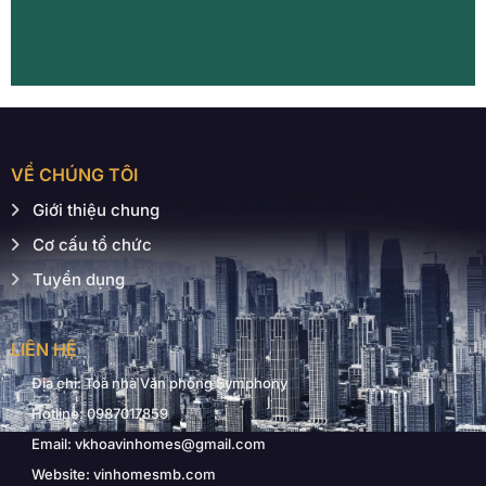
VỀ CHÚNG TÔI
Giới thiệu chung
Cơ cấu tổ chức
Tuyển dụng
LIÊN HỆ
Địa chỉ: Toà nhà Văn phòng Symphony
Hotline: 0987017859
Email: vkhoavinhomes@gmail.com
Website: vinhomesmb.com