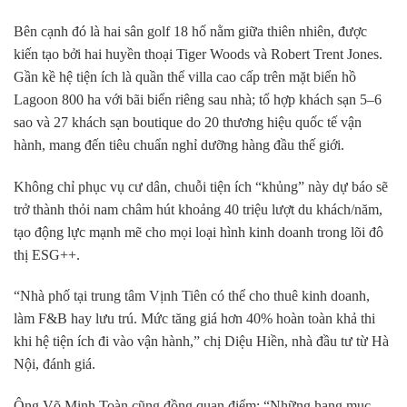
Bên cạnh đó là hai sân golf 18 hố nằm giữa thiên nhiên, được
kiến tạo bởi hai huyền thoại Tiger Woods và Robert Trent Jones.
Gần kề hệ tiện ích là quần thể villa cao cấp trên mặt biển hồ
Lagoon 800 ha với bãi biển riêng sau nhà; tổ hợp khách sạn 5–6
sao và 27 khách sạn boutique do 20 thương hiệu quốc tế vận
hành, mang đến tiêu chuẩn nghỉ dưỡng hàng đầu thế giới.
Không chỉ phục vụ cư dân, chuỗi tiện ích “khủng” này dự báo sẽ
trở thành thỏi nam châm hút khoảng 40 triệu lượt du khách/năm,
tạo động lực mạnh mẽ cho mọi loại hình kinh doanh trong lõi đô
thị ESG++.
“Nhà phố tại trung tâm Vịnh Tiên có thể cho thuê kinh doanh,
làm F&B hay lưu trú. Mức tăng giá hơn 40% hoàn toàn khả thi
khi hệ tiện ích đi vào vận hành,” chị Diệu Hiền, nhà đầu tư từ Hà
Nội, đánh giá.
Ông Võ Minh Toàn cũng đồng quan điểm: “Những hạng mục