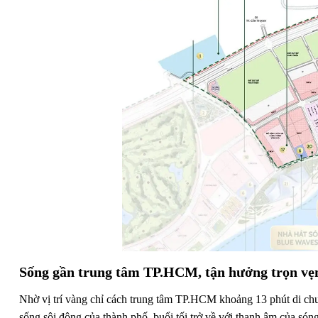
Sống gần trung tâm TP.HCM, tận hưởng trọn vẹn
Nhờ vị trí vàng chỉ cách trung tâm TP.HCM khoảng 13 phút di c
sống sôi động của thành phố, buổi tối trở về với thanh âm của só