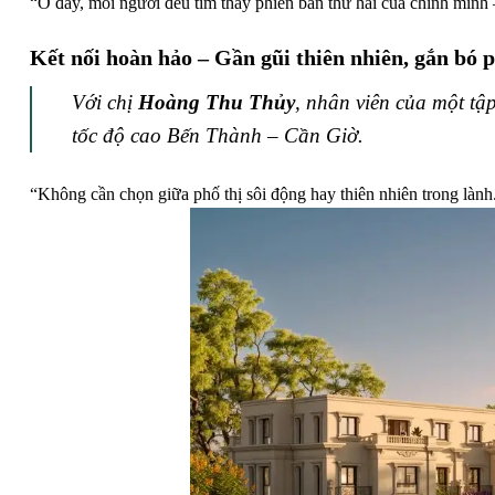
“Ở đây, mỗi người đều tìm thấy phiên bản thứ hai của chính mình
Kết nối hoàn hảo – Gần gũi thiên nhiên, gắn bó p
Với chị
Hoàng Thu Thủy
, nhân viên của một tậ
tốc độ cao Bến Thành – Cần Giờ.
“Không cần chọn giữa phố thị sôi động hay thiên nhiên trong lành.