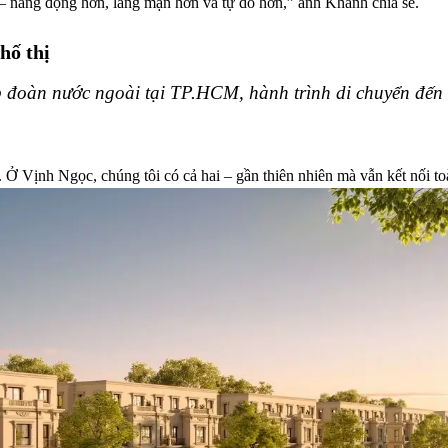
 – năng động hơn, lãng mạn hơn và tự do hơn,” anh Khanh chia sẻ.
hố thị
p đoàn nước ngoài tại TP.HCM, hành trình di chuyển đến 
 Ở Vịnh Ngọc, chúng tôi có cả hai – gần thiên nhiên mà vẫn kết nối to