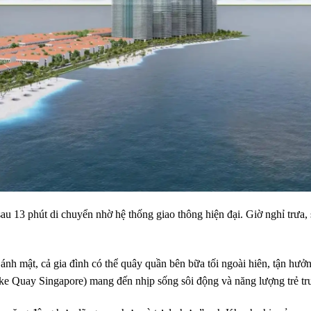
u 13 phút di chuyển nhờ hệ thống giao thông hiện đại. Giờ nghỉ trưa, s
nh mật, cả gia đình có thể quây quần bên bữa tối ngoài hiên, tận hưởn
ke Quay Singapore) mang đến nhịp sống sôi động và năng lượng trẻ tr